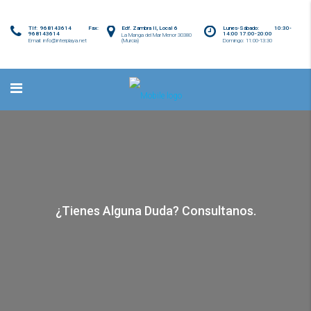
Tlf: 968143614 Fax:
Edf. Zambra II, Local 6
Lunes-Sábado: 10:30-
968143614
14:00 17:00-20:00
La Manga del Mar Menor 30380
Email: info@interplaya.net
(Murcia)
Domingo: 11:00-13:30
¿Tienes Alguna Duda? Consultanos.