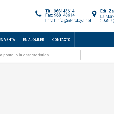
Tlf: 968143614
Edf. Za
Fax: 968143614
La Man
Email: info@interplaya.net
30380 (
EN VENTA
EN ALQUILER
CONTACTO