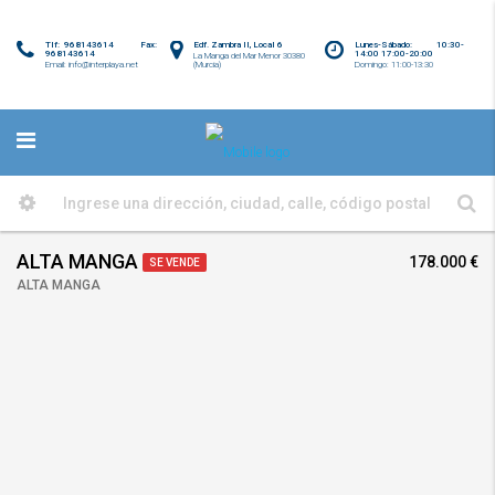
Tlf: 968143614 Fax:
Edf. Zambra II, Local 6
Lunes-Sábado: 10:30-
968143614
14:00 17:00-20:00
La Manga del Mar Menor 30380
Email: info@interplaya.net
(Murcia)
Domingo: 11:00-13:30
ALTA MANGA
178.000 €
SE VENDE
ALTA MANGA