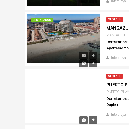
Interplaya
SE VENDE
DESTACADOS
MANGAZU
MANGAZUL
Dormitorios: 
Apartamento
Interplaya
SE VENDE
PUERTO P
PUERTO PLAY
Dormitorios: 
Dúplex
Interplaya