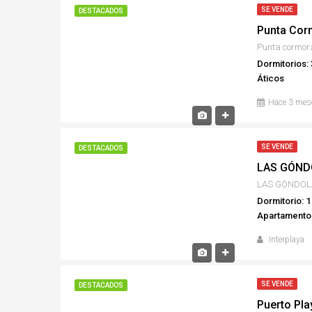
SE VENDE
DESTACADOS
Punta Cor
Punta cormor
Dormitorios: 
Áticos
Hace 3 mes
SE VENDE
DESTACADOS
LAS GÓND
LAS GÓNDOL
Dormitorio: 1
Apartamento
Interplaya
SE VENDE
DESTACADOS
Puerto Pla