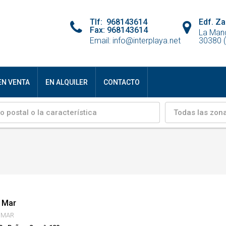
Tlf: 968143614
Edf. Za
Fax: 968143614
La Man
Email: info@interplaya.net
30380 (
EN VENTA
EN ALQUILER
CONTACTO
Todas las zon
e Mar
 MAR