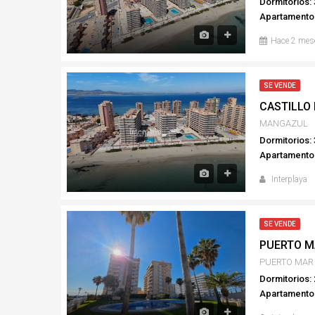
Dormitorios: 
Apartamento
Hace 2 mes
SE VENDE
CASTILLO
MANGAZUL
Dormitorios: 
Apartamento
Interplaya
SE VENDE
PUERTO M
PUERTO MAR
Dormitorios: 
Apartamento