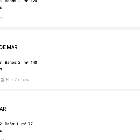
3
Baños: 2
m²: 120
s
es
 DE MAR
3
Baños: 2
m²: 140
s
Hace 2 meses
AR
2
Baño: 1
m²: 77
s