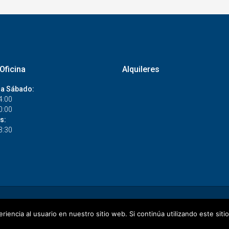
Oficina
Alquileres
 a Sábado:
4:00
0:00
s:
3:30
Privacidad
Términos y Condiciones
Contacto
iencia al usuario en nuestro sitio web. Si continúa utilizando este si