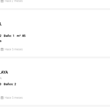
Hace 2 meses
L
2
Baño: 1
m²: 85
s
Hace 3 meses
LAYA
A
3
Baños: 2
Hace 3 meses