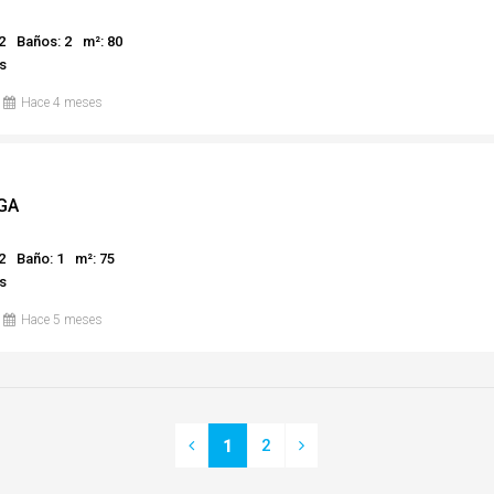
2
Baños: 2
m²: 80
s
Hace 4 meses
GA
2
Baño: 1
m²: 75
s
Hace 5 meses
2
1