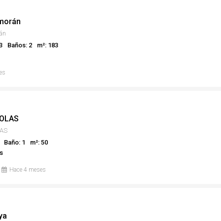
morán
án
3
Baños: 2
m²: 183
es
OLAS
AS
Baño: 1
m²: 50
s
Hace 4 meses
ya