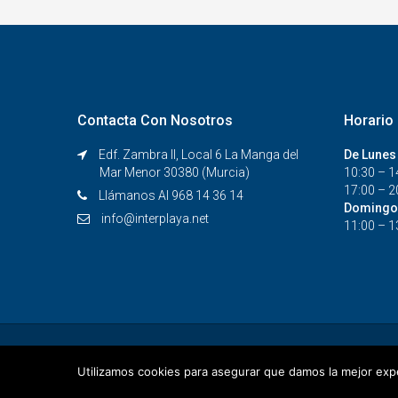
Contacta Con Nosotros
Horario 
Edf. Zambra II, Local 6 La Manga del
De Lunes
Mar Menor 30380 (Murcia)
10:30 – 1
17:00 – 2
Llámanos Al 968 14 36 14
Domingo
info@interplaya.net
11:00 – 1
Diseñado por Jose Angel Ferrer
Utilizamos cookies para asegurar que damos la mejor exper